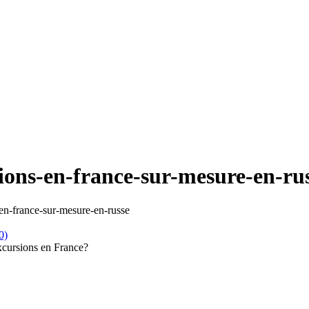
sions-en-france-sur-mesure-en-ru
-en-france-sur-mesure-en-russe
0)
xcursions en France?