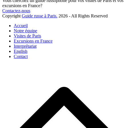
Vous cherchez un guide russophone pour vos visites de Paris et vos
excursions en France?
Contactez-nous
Copyright
Guide russe à Paris.
2026 - All Rights Reserved
Accueil
Notre équipe
Visites de Paris
Excursions en France
Interprétariat
English
Contact