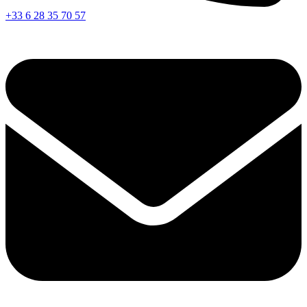
+33 6 28 35 70 57