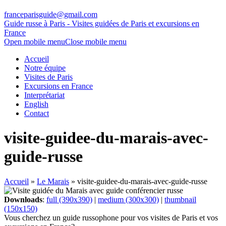
franceparisguide@gmail.com
Guide russe à Paris - Visites guidées de Paris et excursions en
France
Open mobile menu
Close mobile menu
Accueil
Notre équipe
Visites de Paris
Excursions en France
Interprétariat
English
Contact
visite-guidee-du-marais-avec-
guide-russe
Accueil
»
Le Marais
»
visite-guidee-du-marais-avec-guide-russe
Downloads
:
full (390x390)
|
medium (300x300)
|
thumbnail
(150x150)
Vous cherchez un guide russophone pour vos visites de Paris et vos