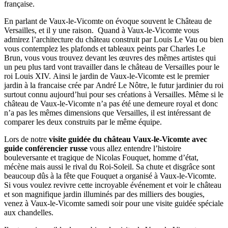
française.
En parlant de Vaux-le-Vicomte on évoque souvent le Château de
Versailles, et il y une raison. Quand à Vaux-le-Vicomte vous
admirez l’architecture du château construit par Louis Le Vau ou bien
vous contemplez les plafonds et tableaux peints par Charles Le
Brun, vous vous trouvez devant les œuvres des mêmes artistes qui
un peu plus tard vont travailler dans le château de Versailles pour le
roi Louis XIV. Ainsi le jardin de Vaux-le-Vicomte est le premier
jardin à la francaise crée par André Le Nôtre, le futur jardinier du roi
surtout connu aujourd’hui pour ses créations à Versailles. Même si le
château de Vaux-le-Vicomte n’a pas été une demeure royal et donc
n’a pas les mêmes dimensions que Versailles, il est intéressant de
comparer les deux construits par le même équipe.
Lors de notre
visite guidée du château Vaux-le-Vicomte avec
guide conférencier russe
vous allez entendre l’histoire
bouleversante et tragique de Nicolas Fouquet, homme d’état,
mécène mais aussi le rival du Roi-Soleil. Sa chute et disgrâce sont
beaucoup dûs à la fête que Fouquet a organisé à Vaux-le-Vicomte.
Si vous voulez revivre cette incroyable événement et voir le château
et son magnifique jardin illuminés par des milliers des bougies,
venez à Vaux-le-Vicomte samedi soir pour une visite guidée spéciale
aux chandelles.