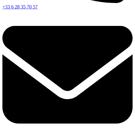
+33 6 28 35 70 57