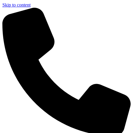
Skip to content